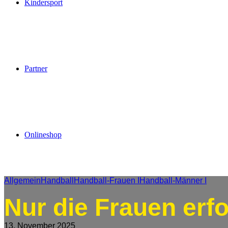
Kindersport
Partner
Onlineshop
Allgemein
Handball
Handball-Frauen I
Handball-Männer I
Nur die Frauen erfo
13. November 2025