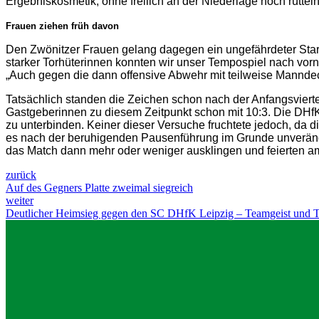
Ergebniskosmetik, ohne freilich an der Niederlage noch rüttel
Frauen ziehen früh davon
Den Zwönitzer Frauen gelang dagegen ein ungefährdeter Start-
starker Torhüterinnen konnten wir unser Tempospiel nach vorn 
„Auch gegen die dann offensive Abwehr mit teilweise Mannde
Tatsächlich standen die Zeichen schon nach der Anfangsviertel
Gastgeberinnen zu diesem Zeitpunkt schon mit 10:3. Die DHfK
zu unterbinden. Keiner dieser Versuche fruchtete jedoch, da 
es nach der beruhigenden Pausenführung im Grunde unverände
das Match dann mehr oder weniger ausklingen und feierten a
zurück
Auf des Gegners Platte zweimal siegreich
weiter
Deutlicher Heimsieg gegen den SC DHfK Leipzig – Teamgeist und 