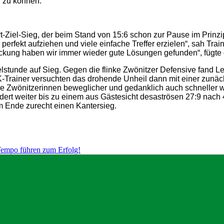
n zu können.
Ziel-Sieg, der beim Stand von 15:6 schon zur Pause im Prinzip 
perfekt aufziehen und viele einfache Treffer erzielen“, sah Tr
ckung haben wir immer wieder gute Lösungen gefunden“, fügte 
stunde auf Sieg. Gegen die flinke Zwönitzer Defensive fand Leip
-Trainer versuchten das drohende Unheil dann mit einer zunäc
die Zwönitzerinnen beweglicher und gedanklich auch schneller w
rt weiter bis zu einem aus Gästesicht desaströsen 27:9 nach 
m Ende zurecht einen Kantersieg.
Tempo führen zum Erfolg!
Zwönitzer Handballsportverein 1928 e. 
c/o Ralf Beckmann