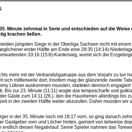
G
 35. Minute zehnmal in Serie und entschieden auf die Weise
tig krachen ließen.
eiden jüngsten Siege in der Oberliga Sachsen nicht mit einem 
glichener erster Hälfte am Ende eine 28:35 (14:14)-Niederlag
erwartenden 33:16 (15:6)-Kantersieg, womit sich die Erzgebirg
chts mehr mit der Verbandsligatruppe aus dem Vorjahr zu tun hat
sich mittlerweile dort. Insofern mag der glänzende zweite Tabe
y Löbner auskommen mussten, starteten dennoch engagiert und e
. Bis zur 23. Minute (11:11) wogte das temposcharfe und gutkla
der Gäste zum 14:11 (26.), den die Hausherren allerdings bis z
lbzeit in der zweiten Hälfte weiter abzurufen. Daher mussten w
rger in der 35. Minute noch mit 18:17 vorn, so ging danach zeh
r Gastgeber vorn und Löcher hinten, garniert von teilweise dop
ch endlich diesen Negativlauf. Seine Spieler nahmen das Torewe