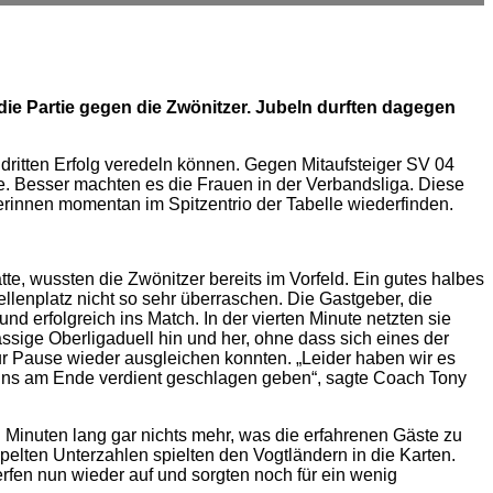
 die Partie gegen die Zwönitzer. Jubeln durften dagegen
dritten Erfolg veredeln können. Gegen Mitaufsteiger SV 04
e. Besser machten es die Frauen in der Verbandsliga. Diese
erinnen momentan im Spitzentrio der Tabelle wiederfinden.
te, wussten die Zwönitzer bereits im Vorfeld. Ein gutes halbes
llenplatz nicht so sehr überraschen. Die Gastgeber, die
rfolgreich ins Match. In der vierten Minute netzten sie
ssige Oberligaduell hin und her, ohne dass sich eines der
ur Pause wieder ausgleichen konnten. „Leider haben wir es
ir uns am Ende verdient geschlagen geben“, sagte Coach Tony
n Minuten lang gar nichts mehr, was die erfahrenen Gäste zu
pelten Unterzahlen spielten den Vogtländern in die Karten.
rfen nun wieder auf und sorgten noch für ein wenig