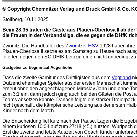
© Copyright Chemnitzer Verlag und Druck GmbH & Co. K
Stollberg, 10.11.2025
Beim 28:35 trafen die Gäste aus Plauen-Oberlosa II ab der
die Frauen in der Verbandsliga, die es gegen die DHfK rich
Zwönitz. Die Handballer des
Zwönitzer HSV
1928 haben ihre b
Plauen-Oberlosa II setzte es am Samstag zu Hause nach ausge
feierten gegen den SC DHfK Leipzig einen nicht unbedingt zu 
Gastgeber zu Beginn auf Augenhöhe
Dass die zweite Garnitur des Drittligisten aus dem
Vogtland
ni
Dutzend ehemaliger Spieler aus der ersten Mannschaft tummelt 
erneut ohne den angeschlagenen Miroslav Jahn und ohne Tomm
zum 3:1 ein, dann jedoch ging auch bei den Gästen die Post ab
Teams absetzen konnte. Danach folgte ein starker Dreierpack 
nicht geschafft, die kämpferische Leistung aus der ersten Ha
Kinder nach dem Match.
Die Entscheidung fiel kurz nach der Pause. Lagen die Erzgebi
einem kuriosen 10:0-Lauf zum 27:18 (45.) nutzten. Wurfpech de
Erst die zweite und letzte Auszeit von Coach Kinder unterbra