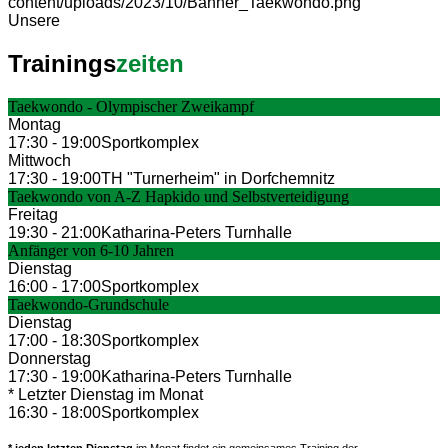
Unsere
Trainings
zeiten
Taekwondo - Olympischer Zweikampf
Montag
17:30 - 19:00
Sportkomplex
Mittwoch
17:30 - 19:00
TH "Turnerheim" in Dorfchemnitz
Taekwondo von A-Z Hapkido und Selbstverteidigung
Freitag
19:30 - 21:00
Katharina-Peters Turnhalle
Anfänger von 6-10 Jahren
Dienstag
16:00 - 17:00
Sportkomplex
Taekwondo-Grundschule
Dienstag
17:00 - 18:30
Sportkomplex
Donnerstag
17:30 - 19:00
Katharina-Peters Turnhalle
* Letzter Dienstag im Monat
16:30 - 18:00
Sportkomplex
* jeden letzten Dienstag
im Monat findet ein gemeinsames Training der