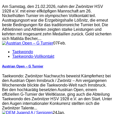
Am Samstag, den 21.02.2026, nahm der Zwönitzer HSV
1928 e.V. mit einer elfköpfigen Mannschaft am 26.
Nickelhütten Turnier im olympischen Vollkontakt teil.
Austragungsort war die Erzgebirgshalle Lößnitz, die erneut
beste Bedingungen für das traditionsreiche Turnier bot. Die
Athletinnen und Athleten zeigten starke Leistungen und
kehrten mit insgesamt zehn Medaillen zurück. Gold sicherten
sich Matilda Becher,...
07
Feb.
Taekwondo
Taekwondo-Vollkontakt
Austrian Open – G Turnier
Taekwondo: Zwönitzer Nachwuchs beweist Kämpferherz bei
den Austrian Open Innsbruck / Zwönitz – Am vergangenen
Wochenende blickte die Taekwondo-Welt nach Innsbruck.
Bei den hochkarätig besetzten Austrian Open, einem
offiziellen G-Turnier der Weltklasse, ging auch die Abteilung
Taekwondo des Zwönitzer HSV 1928 e.V. an den Start. Unter
den Augen internationaler Konkurrenz stellten sich die
Zwönitzer Talente...
24
Jan.