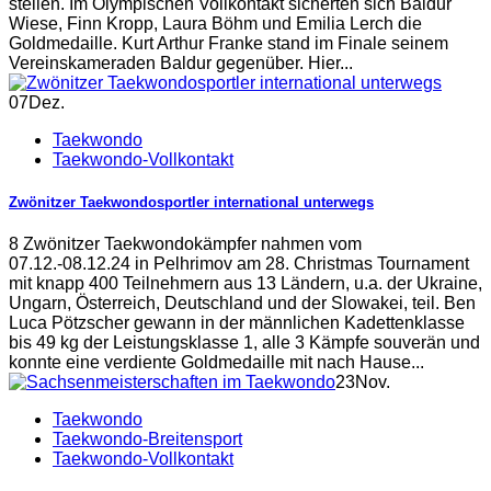
stellen. Im Olympischen Vollkontakt sicherten sich Baldur
Wiese, Finn Kropp, Laura Böhm und Emilia Lerch die
Goldmedaille. Kurt Arthur Franke stand im Finale seinem
Vereinskameraden Baldur gegenüber. Hier...
07
Dez.
Taekwondo
Taekwondo-Vollkontakt
Zwönitzer Taekwondosportler international unterwegs
8 Zwönitzer Taekwondokämpfer nahmen vom
07.12.-08.12.24 in Pelhrimov am 28. Christmas Tournament
mit knapp 400 Teilnehmern aus 13 Ländern, u.a. der Ukraine,
Ungarn, Österreich, Deutschland und der Slowakei, teil. Ben
Luca Pötzscher gewann in der männlichen Kadettenklasse
bis 49 kg der Leistungsklasse 1, alle 3 Kämpfe souverän und
konnte eine verdiente Goldmedaille mit nach Hause...
23
Nov.
Taekwondo
Taekwondo-Breitensport
Taekwondo-Vollkontakt