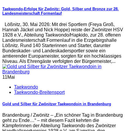
Taekwondo-Erfolge für Zwönitz: Gold, Silber und Bronze zur 28.
Landesmeisterschaft Formenlauf
Lößnitz, 30. Mai 2026: Mit drei Sportlern (Freya Groß,
Hannah Jäckel und Nick Hoppe) reiste der Zwönitzer HSV
1928 e.V., Abteilung Taekwondo/Hapkido, zur 28. offenen
Landesmeisterschaft Formenlauf in die Erzgebirgshalle
Lößnitz. Rund 140 Starterinnen und Starter, darunter
Bundeskader- und Landeskadersportler sowie ein
amtierender Europameister, sorgten für ein hochklassiges
Niveau. Als Ehrengäste verfolgten der Bürgermeister,...
11
Mai
Taekwondo
Taekwondo-Breitensport
Gold und Silber für Zwönitzer Taekwondoin in Brandenburg
Brandenburg / Zwönitz – „Ein schöner Tag in Brandenburg
geht zu Ende…“ – mit diesem Fazit kehrten die
Kämpferinnen der Abteilung Taekwondo des Zwönitzer
Handballsportvereins 1928 e.V. am Samstag, den