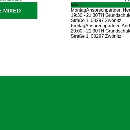
Mixed
Montag
Ansprechpartner: Hen
E MIXED
19:30 - 21:30
TH Grundschule
Straße 1, 08297 Zwönitz
Freitag
Ansprechpartner: And
20:00 - 21:30
TH Grundschule
Straße 1, 08297 Zwönitz
Zwönitzer Handballsportverein 1928 e. 
c/o Ralf Beckmann
Lößnitzer Str. 61a
08297 Zwönitz