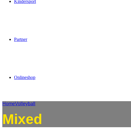
Kindersport
Partner
Onlineshop
Home
Volleyball
Mixed