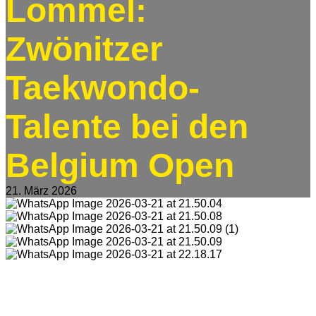
Lommel:
Zwönitzer
Taekwondo-
Talente bei den
Belgium Open
21. März 2026