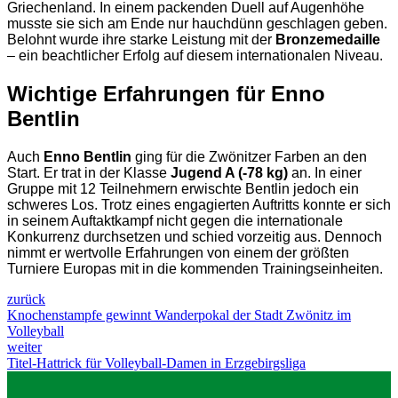
Griechenland. In einem packenden Duell auf Augenhöhe
musste sie sich am Ende nur hauchdünn geschlagen geben.
Belohnt wurde ihre starke Leistung mit der
Bronzemedaille
– ein beachtlicher Erfolg auf diesem internationalen Niveau.
Wichtige Erfahrungen für Enno
Bentlin
Auch
Enno Bentlin
ging für die Zwönitzer Farben an den
Start. Er trat in der Klasse
Jugend A (-78 kg)
an. In einer
Gruppe mit 12 Teilnehmern erwischte Bentlin jedoch ein
schweres Los. Trotz eines engagierten Auftritts konnte er sich
in seinem Auftaktkampf nicht gegen die internationale
Konkurrenz durchsetzen und schied vorzeitig aus. Dennoch
nimmt er wertvolle Erfahrungen von einem der größten
Turniere Europas mit in die kommenden Trainingseinheiten.
zurück
Knochenstampfe gewinnt Wanderpokal der Stadt Zwönitz im
Volleyball
weiter
Titel-Hattrick für Volleyball-Damen in Erzgebirgsliga