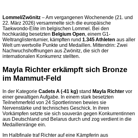
Lommel/Zwönitz
– Am vergangenen Wochenende (21. und
22. März 2026) versammelte sich die europäische
Taekwondo-Elite im belgischen Lommel. Bei den
hochkarätig besetzten
Belgium Open
, einem G1-
Weltranglistenturnier, kämpften rund
1.345 Athleten
aus aller
Welt um wertvolle Punkte und Medaillen. Mittendrin: Zwei
Nachwuchshoffnungen aus Zwönitz, die sich der
internationalen Konkurrenz stellten.
Mayla Richter erkämpft sich Bronze
im Mammut-Feld
In der Kategorie
Cadets A (-41 kg)
stand
Mayla Richter
vor
einer gewaltigen Aufgabe. In einem stark besetzten
Teilnehmerfeld von 24 Sportlerinnen bewies sie
Nervenstärke und technisches Geschick. In ihren
Vorkämpfen setzte sie sich souverän gegen Konkurrentinnen
aus Deutschland und Belarus durch und zog verdient in die
Medaillenränge ein.
Im Halbfinale traf Richter auf eine Kämpferin aus