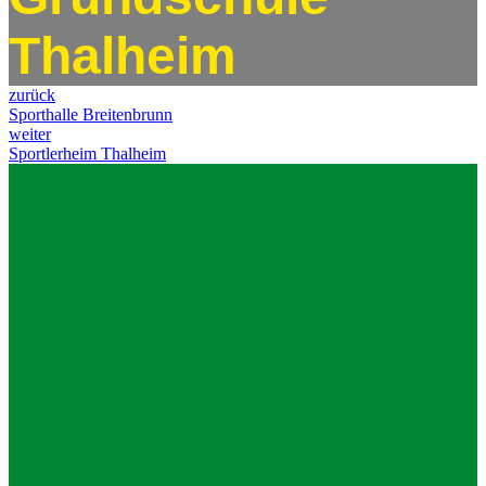
Thalheim
zurück
Sporthalle Breitenbrunn
weiter
Sportlerheim Thalheim
Impressum
Datenschutz