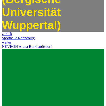
Universität
Wuppertal)
zurück
Sporthalle Ronneburg
weiter
NEVEON Arena Burkhardtsdorf
Impressum
Datenschutz