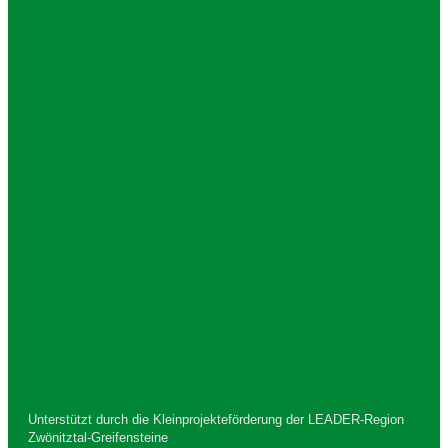
Zwönitzer Handballsportverein 1928 e. V.
c/o Ralf Beckmann
Lößnitzer Str. 61a
08297 Zwönitz
Kontakt
E-Mail:
info@zwoenitzer-hsv.de
Unterstützt durch die Kleinprojekteförderung der LEADER-Region
Zwönitztal-Greifensteine