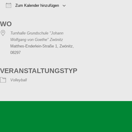
Zum Kalender hinzufügen
ICS herunterladen
Google Kalender
iCalendar
Office 365
Outlook Live
WO
Turnhalle Grundschule "Johann
Wolfgang von Goethe" Zwönitz
Matthes-Enderlein-Straße 1, Zwönitz,
08297
VERANSTALTUNGSTYP
Volleyball