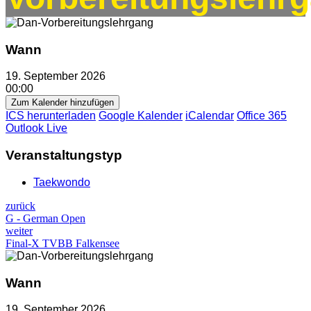
Wann
19. September 2026
00:00
Zum Kalender hinzufügen
ICS herunterladen
Google Kalender
iCalendar
Office 365
Outlook Live
Veranstaltungstyp
Taekwondo
zurück
G - German Open
weiter
Final-X TVBB Falkensee
Wann
19. September 2026