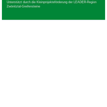
Unterstützt durch die Kleinprojekteförderung der LEADER-Region
Zwönitztal-Greifensteine