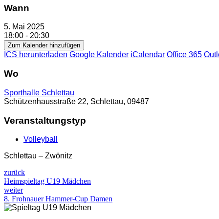
Wann
5. Mai 2025
18:00 - 20:30
Zum Kalender hinzufügen
ICS herunterladen
Google Kalender
iCalendar
Office 365
Outl
Wo
Sporthalle Schlettau
Schützenhausstraße 22, Schlettau, 09487
Veranstaltungstyp
Volleyball
Schlettau – Zwönitz
zurück
Heimspieltag U19 Mädchen
weiter
8. Frohnauer Hammer-Cup Damen