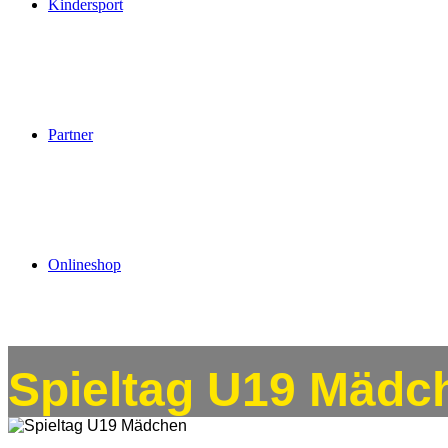
Kindersport
Partner
Onlineshop
Spieltag U19 Mädc