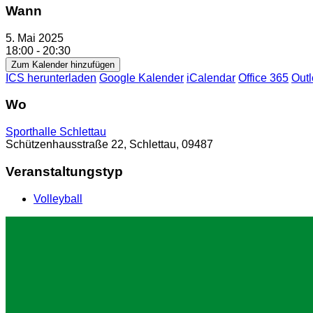
Wann
5. Mai 2025
18:00 - 20:30
Zum Kalender hinzufügen
ICS herunterladen
Google Kalender
iCalendar
Office 365
Outl
Wo
Sporthalle Schlettau
Schützenhausstraße 22, Schlettau, 09487
Veranstaltungstyp
Volleyball