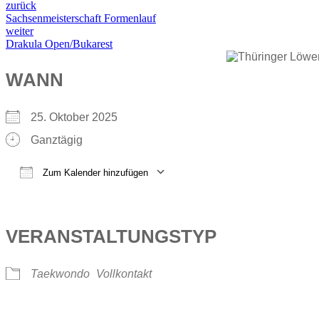
zurück
Sachsenmeisterschaft Formenlauf
weiter
Drakula Open/Bukarest
WANN
25. Oktober 2025
Ganztägig
Zum Kalender hinzufügen
ICS herunterladen
Google Kalender
iCalendar
Office 365
Outlook Live
VERANSTALTUNGSTYP
Taekwondo
Vollkontakt