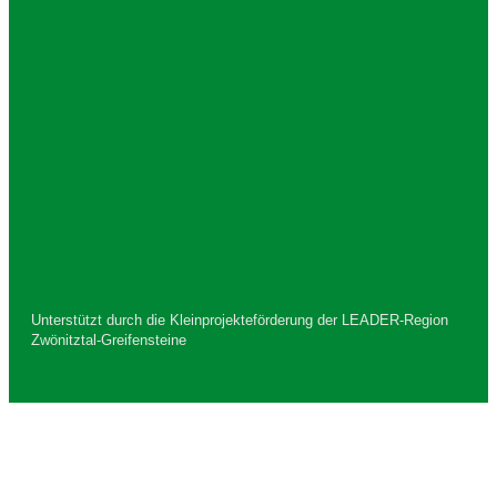
08297 Zwönitz
Kontakt
E-Mail:
info@zwoenitzer-hsv.de
Unterstützt durch die Kleinprojekteförderung der LEADER-Region
Zwönitztal-Greifensteine