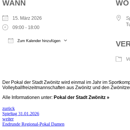
WANN
WO
15. März 2026
S
T
09:00 - 18:00
Zum Kalender hinzufügen
VE
ICS herunterladen
Google Kalender
iCalendar
Office 365
Outlook Live
Vo
Der Pokal der Stadt Zwönitz wird einmal im Jahr im Sportkomp
Volleyballfreizeitmannschaften aus Zwönitz und den Zwönitzer
Alle Informationen unter:
Pokal der Stadt Zwönitz »
zurück
Spieltag 31.01.2026
weiter
Endrunde Regional-Pokal Damen