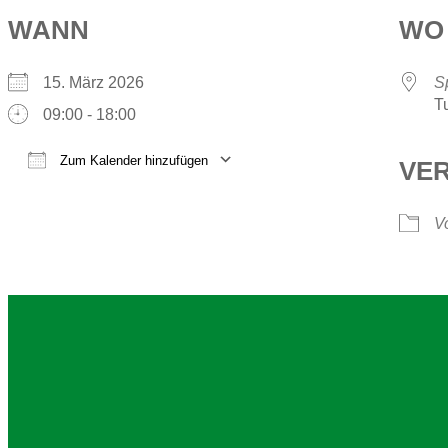
WANN
WO
15. März 2026
S
T
09:00 - 18:00
Zum Kalender hinzufügen
VE
ICS herunterladen
Google Kalender
iCalendar
Office 365
Outlook Live
Vo