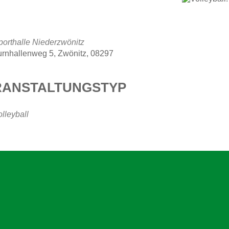
porthalle Niederzwönitz
urnhallenweg 5, Zwönitz, 08297
RANSTALTUNGSTYP
lleyball
Zwönitzer Handballsportverein 1928 e. 
c/o Ralf Beckmann
Lößnitzer Str. 61a