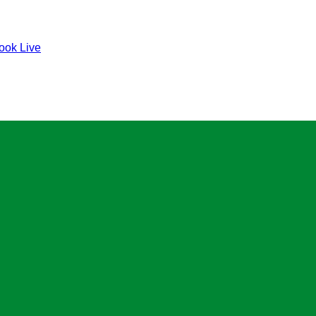
ook Live
Zwönitzer Handballsportverein 1928 e. 
c/o Ralf Beckmann
Lößnitzer Str. 61a
08297 Zwönitz
Kontakt
E-Mail:
info@zwoenitzer-hsv