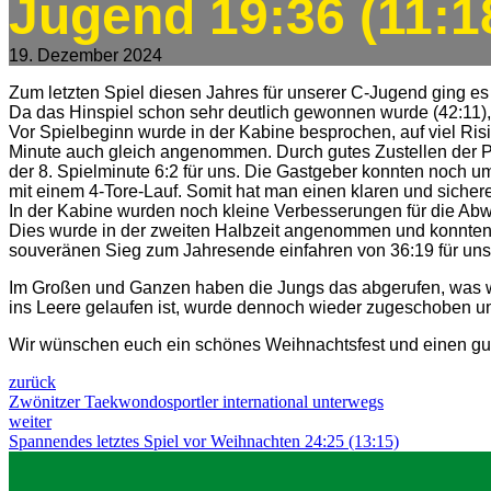
Jugend 19:36 (11:1
19. Dezember 2024
Zum letzten Spiel diesen Jahres für unserer C-Jugend ging
Da das Hinspiel schon sehr deutlich gewonnen wurde (42:11)
Vor Spielbeginn wurde in der Kabine besprochen, auf viel Ris
Minute auch gleich angenommen. Durch gutes Zustellen der Pas
der 8. Spielminute 6:2 für uns. Die Gastgeber konnten noch u
mit einem 4-Tore-Lauf. Somit hat man einen klaren und sichere
In der Kabine wurden noch kleine Verbesserungen für die Abwe
Dies wurde in der zweiten Halbzeit angenommen und konnten i
souveränen Sieg zum Jahresende einfahren von 36:19 für uns
Im Großen und Ganzen haben die Jungs das abgerufen, was wir
ins Leere gelaufen ist, wurde dennoch wieder zugeschoben u
Wir wünschen euch ein schönes Weihnachtsfest und einen gut
zurück
Zwönitzer Taekwondosportler international unterwegs
weiter
Spannendes letztes Spiel vor Weihnachten 24:25 (13:15)