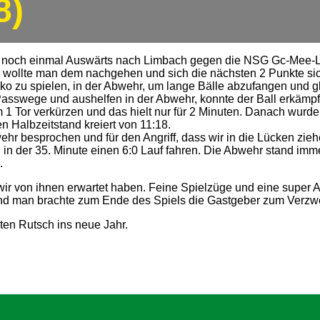
8)
 es noch einmal Auswärts nach Limbach gegen die NSG Gc-Mee-
, wollte man dem nachgehen und sich die nächsten 2 Punkte si
iko zu spielen, in der Abwehr, um lange Bälle abzufangen und 
swege und aushelfen in der Abwehr, konnte der Ball erkämpft w
m 1 Tor verkürzen und das hielt nur für 2 Minuten. Danach wur
n Halbzeitstand kreiert von 11:18.
hr besprochen und für den Angriff, dass wir in die Lücken zieh
n der 35. Minute einen 6:0 Lauf fahren. Die Abwehr stand imme
.
 von ihnen erwartet haben. Feine Spielzüge und eine super Ab
nd man brachte zum Ende des Spiels die Gastgeber zum Verzwe
en Rutsch ins neue Jahr.