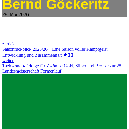
Bernd Göckeritz
29. Mai 2026
zurück
Saisonrückblick 2025/26 – Eine Saison voller Kampfgeist,
Entwicklung und Zusammenhalt 💚🤾‍♀️
weiter
Taekwondo-Erfolge für Zwönitz: Gold, Silber und Bronze zur 28.
Landesmeisterschaft Formenlauf
Impressum
Datenschutz