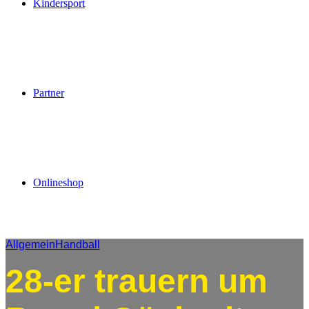
Kindersport
Partner
Onlineshop
Allgemein
Handball
28-er trauern um