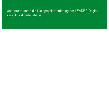
Unterstützt durch die Kleinprojekteförderung der LEADER-Region
Zwönitztal-Greifensteine