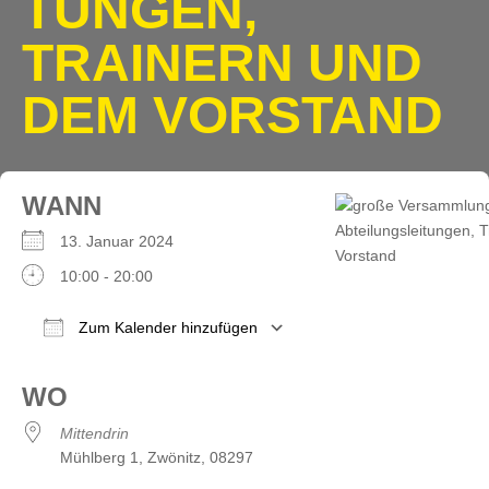
UNGEN, T
RAINERN UND D
EM VORSTAND
WANN
13. Januar 2024
10:00 - 20:00
Zum Kalender hinzufügen
ICS herunterladen
Google Kalender
iCalendar
Office 365
Outlook Live
WO
Mittendrin
Mühlberg 1, Zwönitz, 08297