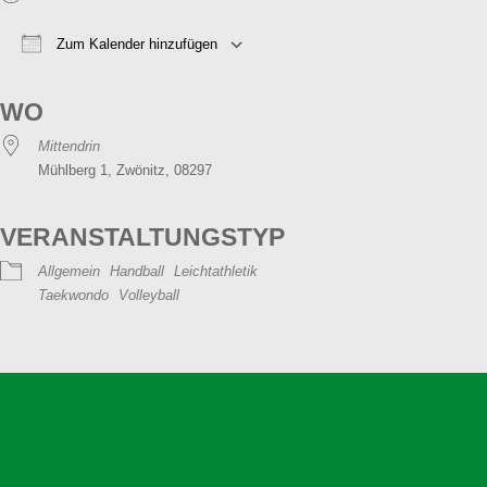
Zum Kalender hinzufügen
ICS herunterladen
Google Kalender
iCalendar
Office 365
Outlook Live
WO
Mittendrin
Mühlberg 1, Zwönitz, 08297
VERANSTALTUNGSTYP
Allgemein
Handball
Leichtathletik
Taekwondo
Volleyball